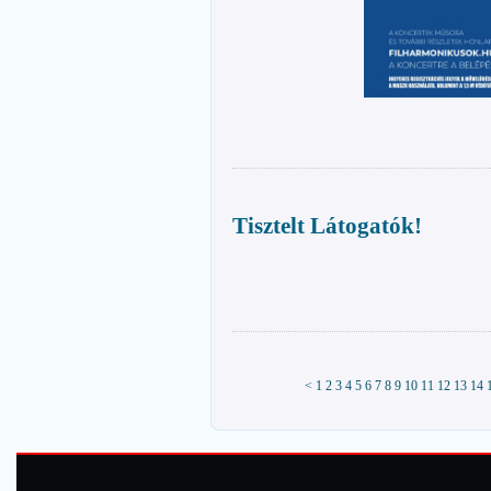
Tisztelt Látogatók!
<
1
2
3
4
5
6
7
8
9
10
11
12
13
14