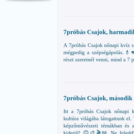
7próbás Csajok, harmadik
A 7próbás Csajok nőnapi kvíz s
mégpedig a szépségápolás.💄
részt szeretnél venni, mind a 7 p
7próbás Csajok, második 
Itt a 7próbás Csajok nőnapi 
kultúra világába látogattunk el.
képzőművészeti témákban és a 
kiderül! 😊🎨🎬📖 Ne feledd! 