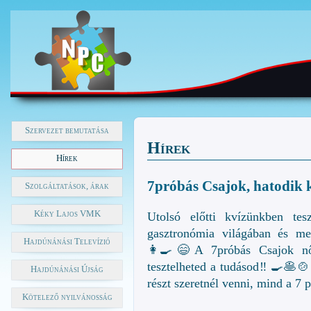
Szervezet bemutatása
Hírek
Hírek
7próbás Csajok, hatodik k
Szolgáltatások, árak
Kéky Lajos VMK
Utolsó előtti kvízünkben te
gasztronómia világában és m
Hajdúnánási Televízió
👩‍🍳😄A 7próbás Csajok nőn
tesztelheted a tudásod‼ 🍳🥞
Hajdúnánási Újság
részt szeretnél venni, mind a 7 p
Kötelező nyilvánosság