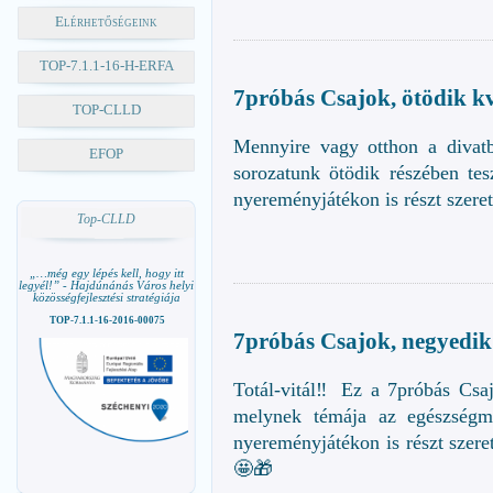
Elérhetőségeink
TOP-7.1.1-16-H-ERFA
7próbás Csajok, ötödik kv
TOP-CLLD
Mennyire vagy otthon a diva
EFOP
sorozatunk ötödik részében te
nyereményjátékon is részt szeret
Top-CLLD
„…még egy lépés kell, hogy itt
legyél!” - Hajdúnánás Város helyi
közösségfejlesztési stratégiája
TOP-7.1.1-16-2016-00075
7próbás Csajok, negyedik 
Totál-vitál‼️ Ez a 7próbás Csa
melynek témája az egészség
nyereményjátékon is részt szeret
🤩🎁