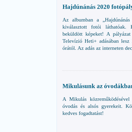
Hajdúnánás 2020 fotópál
Az albumban a „Hajdúnánás 20
kiválasztott fotói láthatóa
beküldött képeket! A pályázat
Televízió Heti+ adásában lesz
órától. Az adás az interneten de
Mikulásunk az óvodákba
A Mikulás közreműködésével 
óvodás és alsós gyerekeit. K
kedves fogadtatást!