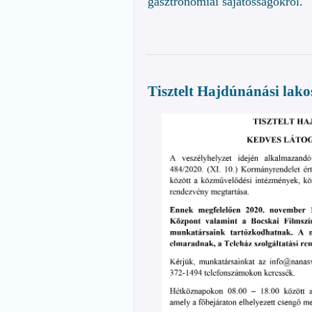
gasztronómiai sajátosságokról.
Tisztelt Hajdúnánási lako