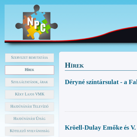
Szervezet bemutatása
Hírek
Hírek
Déryné színtársulat - a Fa
Szolgáltatások, árak
Kéky Lajos VMK
Hajdúnánási Televízió
Hajdúnánási Újság
Kröell-Dulay Emőke és V. 
Kötelező nyilvánosság