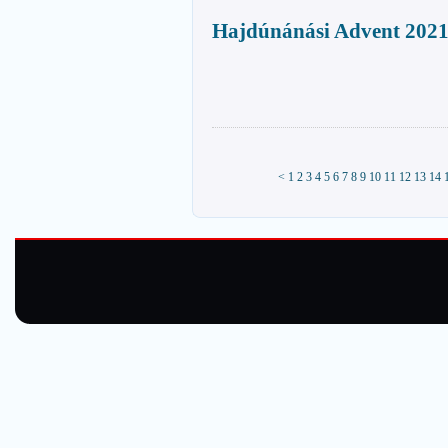
Hajdúnánási Advent 202
<
1
2
3
4
5
6
7
8
9
10
11
12
13
14