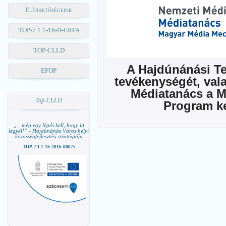
Elérhetőségeink
TOP-7.1.1-16-H-ERFA
TOP-CLLD
A Hajdúnánási Te
EFOP
tevékenységét, vala
Médiatanács a M
Top-CLLD
Program k
„…még egy lépés kell, hogy itt
legyél!” - Hajdúnánás Város helyi
közösségfejlesztési stratégiája
TOP-7.1.1-16-2016-00075