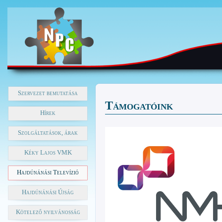
Szervezet bemutatása
Támogatóink
Hírek
Szolgáltatások, árak
Kéky Lajos VMK
Hajdúnánási Televízió
Hajdúnánási Újság
Kötelező nyilvánosság