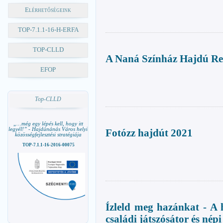
Elérhetőségeink
TOP-7.1.1-16-H-ERFA
TOP-CLLD
A Naná Színház Hajdú R
EFOP
Top-CLLD
„…még egy lépés kell, hogy itt
legyél!” - Hajdúnánás Város helyi
Fotózz hajdút 2021
közösségfejlesztési stratégiája
TOP-7.1.1-16-2016-00075
Ízleld meg hazánkat - A 
családi játszósátor és népi