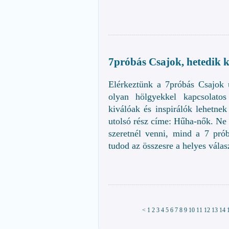
7próbás Csajok, hetedik k
Elérkeztünk a 7próbás Csajok
olyan hölgyekkel kapcsolatos
kiválóak és inspirálók lehetn
utolsó rész címe: Hűha-nők. Ne
szeretnél venni, mind a 7 prób
tudod az összesre a helyes válasz
<
1
2
3
4
5
6
7
8
9
10
11
12
13
14