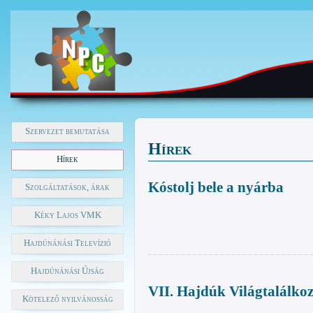
Szervezet bemutatása
Hírek
Hírek
Kóstolj bele a nyárba
Szolgáltatások, árak
Kéky Lajos VMK
Hajdúnánási Televízió
Hajdúnánási Újság
VII. Hajdúk Világtalálko
Kötelező nyilvánosság