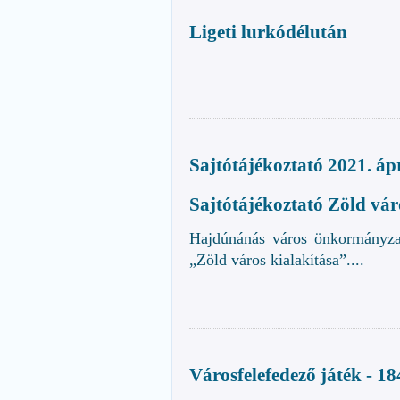
Ligeti lurkódélután
Sajtótájékoztató 2021. ápr
Sajtótájékoztató Zöld vár
Hajdúnánás város önkormányzat
„Zöld város kialakítása”....
Városfelefedező játék - 1