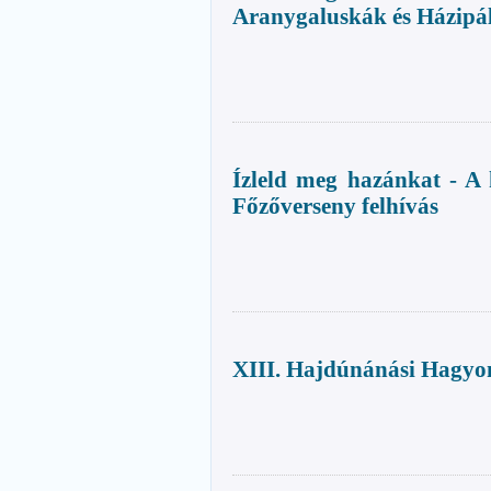
Aranygaluskák és Házipá
Ízleld meg hazánkat - A 
Főzőverseny felhívás
XIII. Hajdúnánási Hagyo